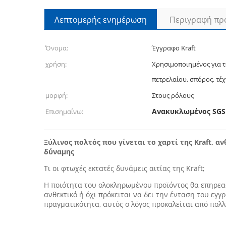
Λεπτομερής ενημέρωση
Περιγραφή πρ
Όνομα:
Έγγραφο Kraft
χρήση:
Χρησιμοποιημένος για 
πετρελαίου, σπόρος, τέχ
μορφή:
Στους ρόλους
Ανακυκλωμένος SGS 
Επισημαίνω:
Ξύλινος πολτός που γίνεται το χαρτί της Kraft, 
δύναμης
Τι οι φτωχές εκτατές δυνάμεις αιτίας της Kraft;
Η ποιότητα του ολοκληρωμένου προϊόντος θα επηρεαστ
ανθεκτικό ή όχι πρόκειται να δει την ένταση του εγγ
πραγματικότητα, αυτός ο λόγος προκαλείται από πολλ