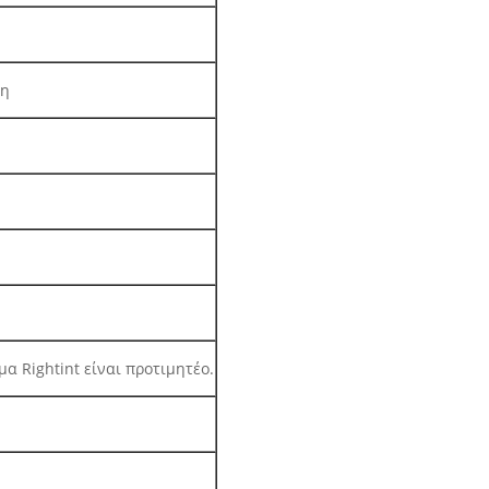
ση
α Rightint είναι προτιμητέο.