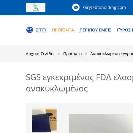
kary@btoholding.com
ΣΠΊΤΙ
ΠΡΟΪΌΝΤΑ
ΠΕΡΊΠΟΥ ΕΜΕΊΣ
ΓΎΡΟΣ 
Αρχική Σελίδα
Προϊόντα
Ανακυκλωμένο έγγρα
SGS εγκεκριμένος FDA ελασ
ανακυκλωμένος