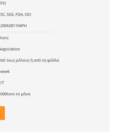
BTO
SC, SGS, FDA, ISO
12006281104PH
5tons
Negociation
από τους ρόλους ή από τα φύλλα
1week
T/T
1000tons το μήνα