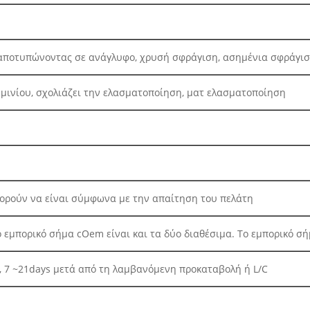
αποτυπώνοντας σε ανάγλυφο, χρυσή σφράγιση, ασημένια σφράγι
ινίου, σχολιάζει την ελασματοποίηση, ματ ελασματοποίηση
Αφήστε ένα μήνυμα
πορούν να είναι σύμφωνα με την απαίτηση του πελάτη
We bellen je snel terug!
ο εμπορικό σήμα cOem είναι και τα δύο διαθέσιμα. Το εμπορικό σήμ
 7 ~21days μετά από τη λαμβανόμενη προκαταβολή ή L/C