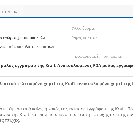
οϊόντων
Άλλο όνομα:
το εσώρουχο μπουκαλιών
Ύφος πολτού:
νες, τσάι, σοκολάτα, δώρο. κ.λπ.
Προσαρμοσμένη υπηρεσία:
ρόλος εγγράφου της Kraft
Ανακυκλωμένος FDA ρόλος εγγράφο
,
ανθεκτικό τελειωμένο χαρτί της Kraft, ανακυκλωμένο χαρτί της
εί άμεσα από καλός ή κακός της έντασης εγγράφου της Kraft. Πότ
ράφου της Kraft, κατόπιν ποια είναι η αιτία της φτωχής εκτατής δ
ές πτυχές.