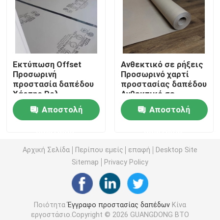
Πάτωμα κατασκευής που καλύπτει το έγγραφο
Έγγραφο εκτύπωσης χαρτονιού
Εκτύπωση Offset
Ανθεκτικό σε ρήξεις
Προσωρινή
Προσωρινό χαρτί
προστασία δαπέδου
προστασίας δαπέδου
Αδιάβροχα φύλλα δαπέδων
Χάρτης Ρολ
Ανθεκτικό σε
Διακόσμηση Έργο
γλιστρίσματα 0,9mm
Αποστολή
Αποστολή
κατασκευής
Προσωρινή προστατευτική κάλυψη πατωμάτων
ερώτησης
ερώτησης
Μαύρο έγγραφο χαρτονιού
Αρχική Σελίδα
Περίπου εμείς
επαφή
Desktop Site
Sitemap
Privacy Policy
Αναπνεύσιμη κολλητική ταινία
Ποιότητα
Έγγραφο προστασίας δαπέδων
Κίνα
Συσκευάζοντας έγγραφο ρόλων
εργοστάσιο.Copyright © 2026 GUANGDONG BTO