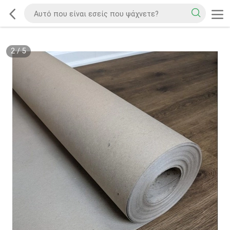
2
/
5