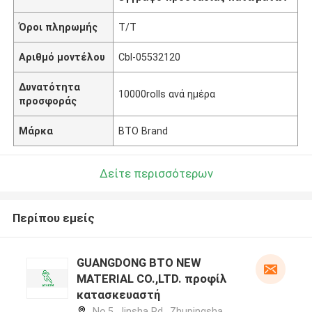
Όροι πληρωμής
T/T
Αριθμό μοντέλου
Cbl-05532120
Δυνατότητα
10000rolls ανά ημέρα
προσφοράς
Μάρκα
BTO Brand
Δείτε περισσότερων
Περίπου εμείς
GUANGDONG BTO NEW
MATERIAL CO.,LTD. προφίλ
κατασκευαστή
No.5, Jinsha Rd., Zhupingsha,