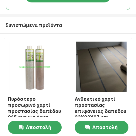
Συνιστώμενα προϊόντα
Σπίτι
Πυρόστερο
Ανθεκτικό χαρτί
προσωρινό χαρτί
προστασίας
προστασίας δαπέδου
επιφάνειας δαπέδου
Προϊόντα
965 mm για έργα
23X23X97 cm
κατασκευής
Αποστολή
Αποστολή
Περίπου εμείς