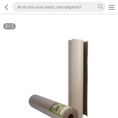
2
/
2