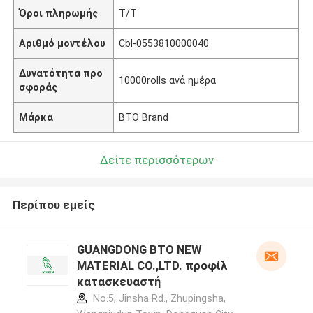
Όροι πληρωμής
T/T
Αριθμό μοντέλου
Cbl-0553810000040
Δυνατότητα προ
10000rolls ανά ημέρα
σφοράς
Μάρκα
BTO Brand
Δείτε περισσότερων
Περίπου εμείς
GUANGDONG BTO NEW
MATERIAL CO.,LTD. προφίλ
κατασκευαστή
No.5, Jinsha Rd., Zhupingsha,