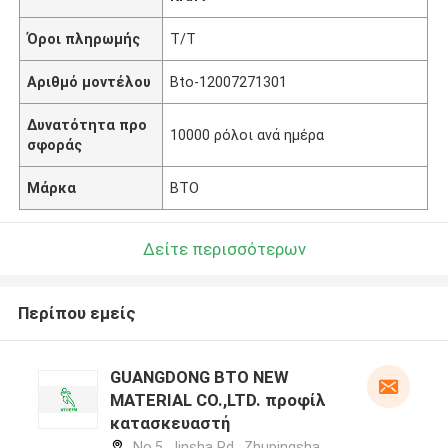
Όροι πληρωμής
T/T
Αριθμό μοντέλου
Bto-12007271301
Δυνατότητα προ
10000 ρόλοι ανά ημέρα
σφοράς
Μάρκα
BTO
Δείτε περισσότερων
Περίπου εμείς
GUANGDONG BTO NEW
MATERIAL CO.,LTD. προφίλ
κατασκευαστή
No.5, Jinsha Rd., Zhupingsha,