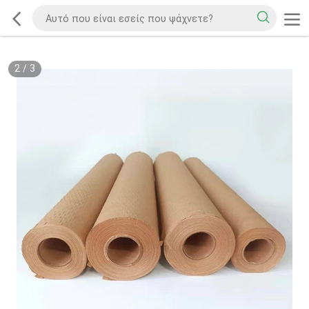
2
/
3