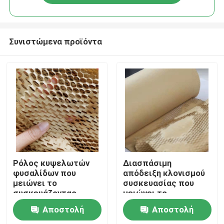
Συνιστώμενα προϊόντα
Σπίτι
Ρόλος κυψελωτών
Διασπάσιμη
φυσαλίδων που
απόδειξη κλονισμού
μειώνει το
συσκευασίας που
Σχετικά με εμάς
συσκευάζοντας
μειώνει το
έγγραφο της Kraft
κυψελωτό έγγραφο
Αποστολή
Αποστολή
τεντωμάτων
Επαφές
εγγράφου