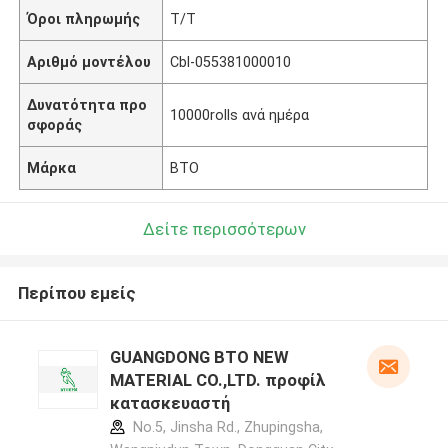
Όροι πληρωμής
T/T
Αριθμό μοντέλου
Cbl-055381000010
Δυνατότητα προ
10000rolls ανά ημέρα
σφοράς
Μάρκα
BTO
Δείτε περισσότερων
Περίπου εμείς
GUANGDONG BTO NEW
MATERIAL CO.,LTD. προφίλ
κατασκευαστή
No.5, Jinsha Rd., Zhupingsha,