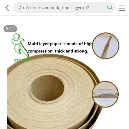
2
/
4