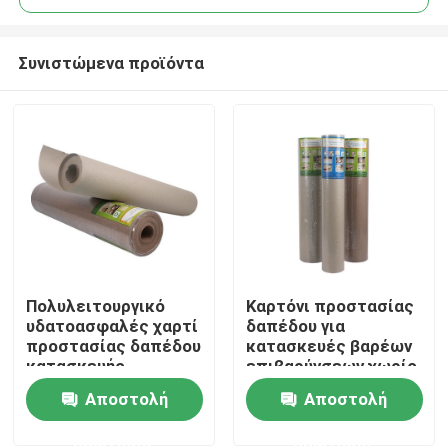
Συνιστώμενα προϊόντα
Πολυλειτουργικό
Καρτόνι προστασίας
Σπίτι
υδατοασφαλές χαρτί
δαπέδου για
προστασίας δαπέδου
κατασκευές βαρέων
κατασκευής
επιβαρύνσεων χωρίς
Σχετικά με εμάς
επικάλυψη 38' × 100'
Αποστολή
Αποστολή
ερώτησης
ερώτησης
Επαφές