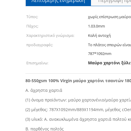
Λεπτομερής ενημέρωση
Περιγραφή πρ
Τύπος:
χωρίς επίστρωση μαύρο
Πάχος:
1.03.0mm
Χαρακτηριστικό γνώρισμα:
Καλή αντοχή
προδιαγραφές:
Το πλάτος σπειρών είν
787*1092mm
Μαύρο χαρτόνι ξύλιν
Επισημαίνω:
80-550gsm 100% Virgin μαύρο χαρτόνι τσαντών 1
Α. άχρηστα χαρτιά
(1) όνομα προϊόντων: μαύρο χαρτονένιο/μαύρο χαρτ
(2) μέγεθος: 787X1092mm/889X1194mm, μέγεθος cOem 
(3) υλικό: Α. ανακυκλωμένα άχρηστα χαρτιά πολτού κ
Β. παρθένος πολτός