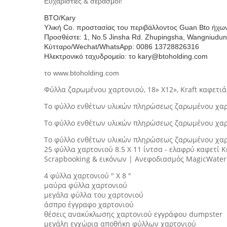
Ευχαριστίες & σεβασμοί!
BTO/Kary
Υλική Co. προστασίας του περιβάλλοντος Guan Bto ήχω
Προσθέστε: 1, No.5 Jinsha Rd. Zhupingsha, Wangniudu
Κύτταρο/Wechat/WhatsApp: 0086 13728826316
Ηλεκτρονικό ταχυδρομείο: το kary@btoholding.com
το www.btoholding.com
Φύλλα ζαρωμένου χαρτονιού, 18» X12», Kraft καφετιά,
Το φύλλο ενθέτων υλικών πληρώσεως ζαρωμένου χαρτον
Το φύλλο ενθέτων υλικών πληρώσεως ζαρωμένου χαρτονι
Το φύλλο ενθέτων υλικών πληρώσεως ζαρωμένου χαρτονι
25 φύλλα χαρτονιού 8.5 X 11 ίντσα - ελαφρύ καφετί 
Scrapbooking & εικόνων | Ανεφοδιασμός MagicWater
4 φύλλα χαρτονιού " Χ 8 "
μαύρα φύλλα χαρτονιού
μεγάλα φύλλα του χαρτονιού
άσπρο έγγραφο χαρτονιού
θέσεις ανακύκλωσης χαρτονιού εγγράφου dumpster
μεγάλη εγχώρια αποθήκη φύλλων χαρτονιού