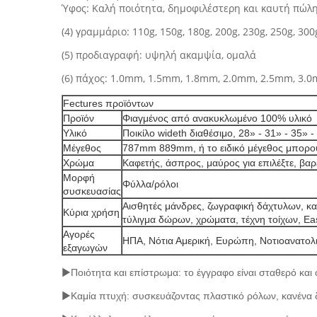
Ύφος: Καλή ποιότητα, δημοφιλέστερη και καυτή πώλ
(4) γραμμάριο: 110g, 150g, 180g, 200g, 230g, 250g, 300
(5) προδιαγραφή: υψηλή ακαμψία, ομαλά
(6) πάχος: 1.0mm, 1.5mm, 1.8mm, 2.0mm, 2.5mm, 3.
Fectures προϊόντων
Προϊόν
Φιαγμένος από ανακυκλωμένο 100% υλικό
Υλικό
Ποικίλο wideth διαθέσιμο, 28» - 31» - 35» -
Μέγεθος
787mm 889mm, ή το ειδικό μέγεθος μπορού
Χρώμα
Καφετής, άσπρος, μαύρος για επιλέξτε, βαρ
Μορφή
Φύλλα/ρόλοι
συσκευασίας
Αισθητές μάνδρες, ζωγραφική δάχτυλων, κα
Κύρια χρήση
τύλιγμα δώρων, χρώματα, τέχνη τοίχων, Ea
Αγορές
ΗΠΑ, Νότια Αμερική, Ευρώπη, Νοτιοανατολι
εξαγωγών
►
Ποιότητα και επίστρωμα: το έγγραφο είναι σταθερό και 
►
Καμία πτυχή: συσκευάζοντας πλαστικό ρόλων, κανένα 