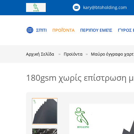
kary@btoholding.com
ΣΠΊΤΙ
ΠΡΟΪΌΝΤΑ
ΠΕΡΊΠΟΥ ΕΜΕΊΣ
ΓΎΡΟΣ 
Αρχική Σελίδα
Προϊόντα
Μαύρο έγγραφο χαρτ
180gsm χωρίς επίστρωση μ