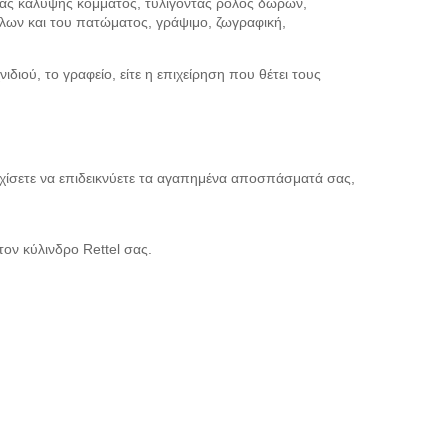
κας κάλυψης κόμματος, τυλίγοντας ρόλος δώρων,
λων και του πατώματος, γράψιμο, ζωγραφική,
διού, το γραφείο, είτε η επιχείρηση που θέτει τους
ίσετε να επιδεικνύετε τα αγαπημένα αποσπάσματά σας,
ν κύλινδρο Rettel σας.