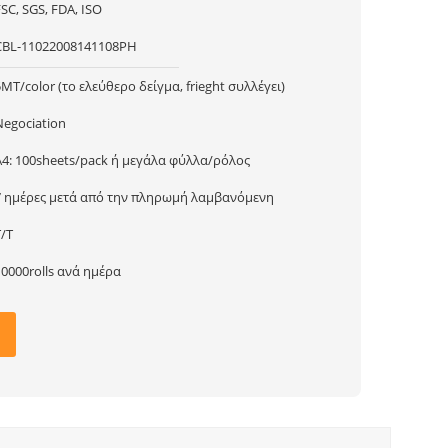
SC, SGS, FDA, ISO
CBL-11022008141108PH
5MT/color (το ελεύθερο δείγμα, frieght συλλέγει)
Negociation
A4: 100sheets/pack ή μεγάλα φύλλα/ρόλος
7 ημέρες μετά από την πληρωμή λαμβανόμενη
T/T
10000rolls ανά ημέρα