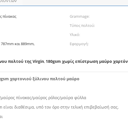
οϊόντων
ς πίνακας
Grammage:
Τύπος πολτού:
Υλικό:
αι 787mm και 889mm,
Εφαρμογή:
ου πολτού της Virgin
180gsm χωρίς επίστρωση μαύρο χαρτόν
,
80gsm χαρτονιού ξύλινου πολτού μαύρο
ί/μαύρος πίνακας/μαύρος ρόλος/μαύρα φύλλα
είναι διαθέσιμα, υπό τον όρο στην τελική επιβεβαίωσή σας.
αι