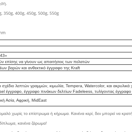
ηση.
g, 350g, 400g, 450g, 500g, 550g
0mm
 43»
ν επίσης να γίνουν ως απαιτήσεις των πελατών
έων βαρών και ανθεκτικό έγγραφο της Kraft
ι σχέδιο λεπτών γραμμών, κιμωλία, Tempera, Watercolor, και ακρυλικ
sel έγγραφο, έγγραφο πινάκων δελτίων Fadeleess, τυλίγοντας έγγραφο 
κή Ασία, Αφρική, MidEast
ομαλό χωρίς το επίστρωμα ή κήρωμα. Κανένα κερί, δεν μπορεί να κρατήσ
δίπλωμα, κανένα ζάρωμα!