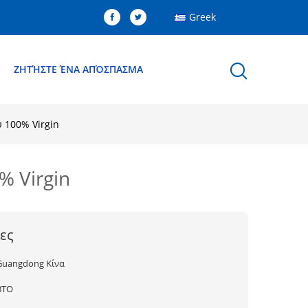
Greek
Ε
ΖΗΤΉΣΤΕ ΈΝΑ ΑΠΌΣΠΑΣΜΑ
 100% Virgin
% Virgin
ες
Guangdong Κίνα
BTO