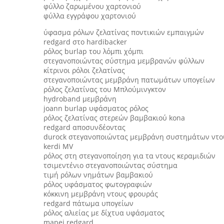
φύλλο ζαρωμένου χαρτονιού
φύλλα εγγράφου χαρτονιού
ύφασμα ρόλων ζελατίνας ποντικιών εμπαιγμών
redgard στο hardibacker
ρόλος burlap του λόμπι χόμπι
στεγανοποιώντας σύστημα μεμβρανών φύλλων
κίτρινοι ρόλοι ζελατίνας
στεγανοποιώντας μεμβράνη πατωμάτων υπογείων
ρόλος ζελατίνας του Μπλούμινγκτον
hydroband μεμβράνη
joann burlap υφάσματος ρόλος
ρόλος ζελατίνας στερεών βαμβακιού kona
redgard αποσυνδέοντας
durock στεγανοποιώντας μεμβράνη συστημάτων ντο
kerdi MV
ρόλος στη στεγανοποίηση για τα ντους κεραμιδιών
τσιμεντένιο στεγανοποιώντας σύστημα
τιμή ρόλων νημάτων βαμβακιού
ρόλος υφάσματος φωτογραφιών
κόκκινη μεμβράνη ντους φρουράς
redgard πάτωμα υπογείων
ρόλος αλιείας με δίχτυα υφάσματος
mapei redgard