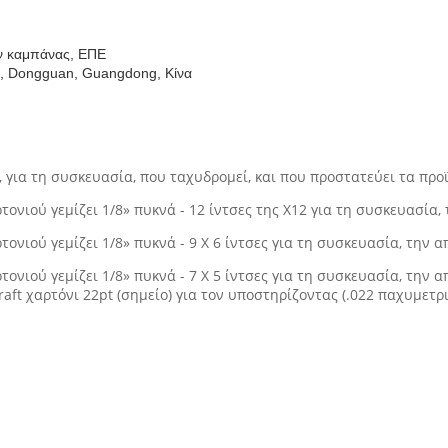
ν καμπάνας, ΕΠΕ
n, Dongguan, Guangdong, Κίνα
 για τη συσκευασία, που ταχυδρομεί, και που προστατεύει τα προϊό
ιού γεμίζει 1/8» πυκνά - 12 ίντσες της X12 για τη συσκευασία, τ
ού γεμίζει 1/8» πυκνά - 9 X 6 ίντσες για τη συσκευασία, την απο
ού γεμίζει 1/8» πυκνά - 7 X 5 ίντσες για τη συσκευασία, την απο
Kraft χαρτόνι 22pt (σημείο) για τον υποστηρίζοντας (.022 παχυμε