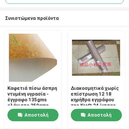
Συνιστώμενα προϊόντα
Καφετιά πίσω άσπρη
Διακοσμητικά χωρίς
Σπίτι
ντυμένη υγρασία -
επίστρωση 12 18
έγγραφο 135gms
κηρήθρα εγγράφου
ελάχιστο 350gms
της Kraft 24 ίντσας
Προϊόντα
Max απόδειξης
Αποστολή
Αποστολή
ερώτησης
ερώτησης
Περίπου εμείς