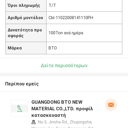
Όροι πληρωμής
T/T
Αριθμό μοντέλου
Cbl-11022008141110PH
Δυνατότητα προ
100Ton ανά ημέρα
σφοράς
Μάρκα
BTO
Δείτε περισσότερων
Περίπου εμείς
GUANGDONG BTO NEW
MATERIAL CO.,LTD. προφίλ
κατασκευαστή
No.5, Jinsha Rd., Zhupingsha,