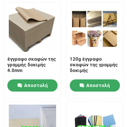
Γύρος εργοστασίων
Ποιοτικός έλεγχος
Μας ελάτε σε επαφή με
έγγραφο σκαφών της
120g έγγραφο
γραμμής δοκιμής
σκαφών της γραμμής
Ζητήστε ένα απόσπασμα
4.0mm
δοκιμής
Αποστολή
Αποστολή
Έγγραφο προστασίας δαπέδων
ερώτησης
ερώτησης
Προσωρινός ρόλος προστασίας πατωμάτων
Προστασία πατωμάτων εγγράφου της Kraft