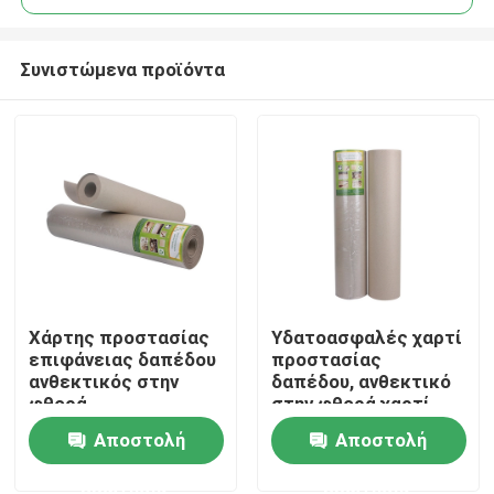
Συνιστώμενα προϊόντα
Χάρτης προστασίας
Υδατοασφαλές χαρτί
Σπίτι
επιφάνειας δαπέδου
προστασίας
ανθεκτικός στην
δαπέδου, ανθεκτικό
φθορά,
στην φθορά χαρτί
Προϊόντα
ανακυκλωμένο
προστασίας
Αποστολή
Αποστολή
χαρτόνι
διακόσμησης
ερώτησης
ερώτησης
Περίπου εμείς