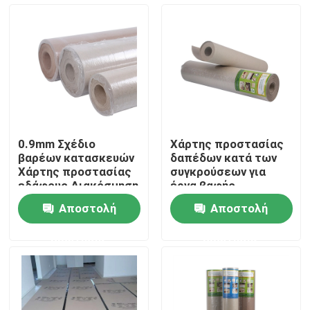
Γύρος εργοστασίων
Ποιοτικός έλεγχος
Μας ελάτε σε επαφή με
0.9mm Σχέδιο
Χάρτης προστασίας
βαρέων κατασκευών
δαπέδων κατά των
Ζητήστε ένα απόσπασμα
Χάρτης προστασίας
συγκρούσεων για
εδάφους Διακόσμηση
έργα βαφής
Τελειωμένο υλικό
Αποστολή
Αποστολή
προστασίας δαπέδου
Έγγραφο προστασίας δαπέδων
ερώτησης
ερώτησης
Προσωρινός ρόλος προστασίας πατωμάτων
Προστασία πατωμάτων εγγράφου της Kraft