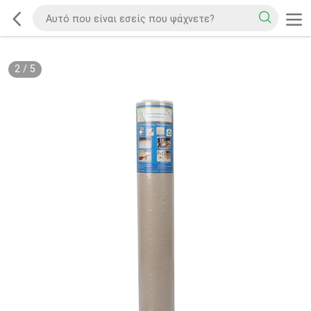
2
/
5