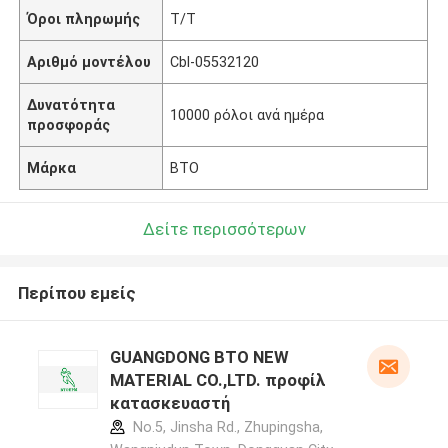
Όροι πληρωμής
T/T
Αριθμό μοντέλου
Cbl-05532120
Δυνατότητα
10000 ρόλοι ανά ημέρα
προσφοράς
Μάρκα
BTO
Δείτε περισσότερων
Περίπου εμείς
GUANGDONG BTO NEW
MATERIAL CO.,LTD. προφίλ
κατασκευαστή
No.5, Jinsha Rd., Zhupingsha,