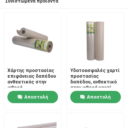
Συνιστώμενα προϊόντα
Χάρτης προστασίας
Υδατοασφαλές χαρτί
επιφάνειας δαπέδου
προστασίας
ανθεκτικός στην
δαπέδου, ανθεκτικό
φθορά,
στην φθορά χαρτί
Σπίτι
ανακυκλωμένο
προστασίας
Αποστολή
Αποστολή
χαρτόνι
διακόσμησης
Προϊόντα
ερώτησης
ερώτησης
Περίπου εμείς