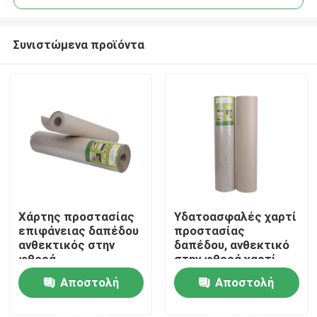
Συνιστώμενα προϊόντα
Χάρτης προστασίας
Υδατοασφαλές χαρτί
Σπίτι
επιφάνειας δαπέδου
προστασίας
ανθεκτικός στην
δαπέδου, ανθεκτικό
φθορά,
στην φθορά χαρτί
Προϊόντα
ανακυκλωμένο
προστασίας
Αποστολή
Αποστολή
χαρτόνι
διακόσμησης
ερώτησης
ερώτησης
Περίπου εμείς