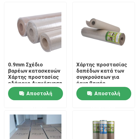
Γύρος εργοστασίων
Ποιοτικός έλεγχος
Μας ελάτε σε επαφή με
0.9mm Σχέδιο
Χάρτης προστασίας
βαρέων κατασκευών
δαπέδων κατά των
Ζητήστε ένα απόσπασμα
Χάρτης προστασίας
συγκρούσεων για
εδάφους Διακόσμηση
έργα βαφής
Τελειωμένο υλικό
Αποστολή
Αποστολή
προστασίας δαπέδου
Έγγραφο προστασίας δαπέδων
ερώτησης
ερώτησης
Προσωρινός ρόλος προστασίας πατωμάτων
Προστασία πατωμάτων εγγράφου της Kraft