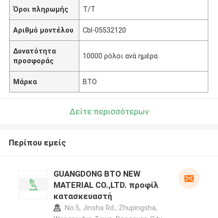
Όροι πληρωμής
T/T
Αριθμό μοντέλου
Cbl-05532120
Δυνατότητα
10000 ρόλοι ανά ημέρα
προσφοράς
Μάρκα
BTO
Δείτε περισσότερων
Περίπου εμείς
GUANGDONG BTO NEW
MATERIAL CO.,LTD. προφίλ
κατασκευαστή
No.5, Jinsha Rd., Zhupingsha,