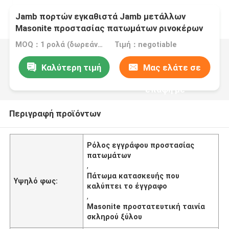
Jamb πορτών εγκαθιστά Jamb μετάλλων
Masonite προστασίας πατωμάτων ρινοκέρων
για την κίνηση της οικοδόμησης
MOQ：1 ρολά (δωρεάν δείγμα μεγέθους A4)
Τιμή：negotiable
Καλύτερη τιμή
Μας ελάτε σε
επαφή με
Περιγραφή προϊόντων
Ρόλος εγγράφου προστασίας
πατωμάτων
,
Πάτωμα κατασκευής που
Υψηλό φως:
καλύπτει το έγγραφο
,
Masonite προστατευτική ταινία
σκληρού ξύλου