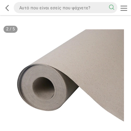
2
/
5