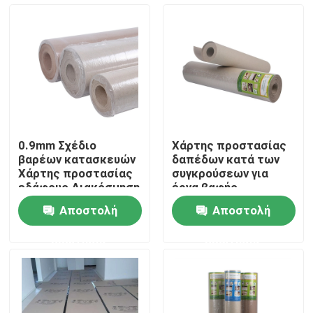
Γύρος εργοστασίων
Ποιοτικός έλεγχος
Μας ελάτε σε επαφή με
0.9mm Σχέδιο
Χάρτης προστασίας
βαρέων κατασκευών
δαπέδων κατά των
Ζητήστε ένα απόσπασμα
Χάρτης προστασίας
συγκρούσεων για
εδάφους Διακόσμηση
έργα βαφής
Τελειωμένο υλικό
Αποστολή
Αποστολή
προστασίας δαπέδου
Έγγραφο προστασίας δαπέδων
ερώτησης
ερώτησης
Προσωρινός ρόλος προστασίας πατωμάτων
Προστασία πατωμάτων εγγράφου της Kraft