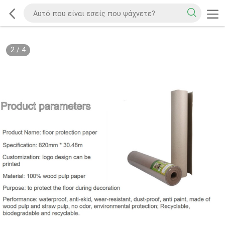
2
/
4