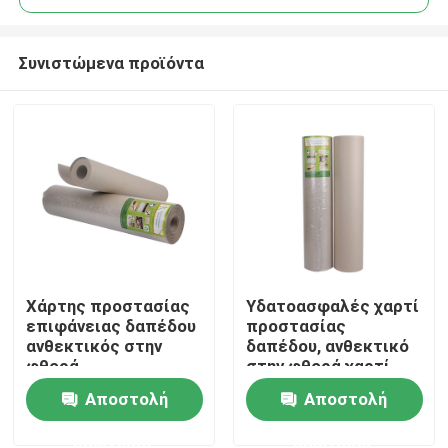
Συνιστώμενα προϊόντα
Χάρτης προστασίας
Υδατοασφαλές χαρτί
Σπίτι
επιφάνειας δαπέδου
προστασίας
ανθεκτικός στην
δαπέδου, ανθεκτικό
φθορά,
στην φθορά χαρτί
Προϊόντα
ανακυκλωμένο
προστασίας
Αποστολή
Αποστολή
χαρτόνι
διακόσμησης
ερώτησης
ερώτησης
Περίπου εμείς