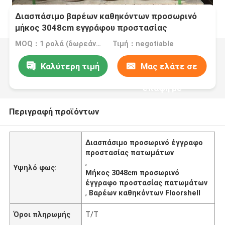
Διασπάσιμο βαρέων καθηκόντων προσωρινό
μήκος 3048cm εγγράφου προστασίας
πατωμάτων
MOQ：1 ρολά (δωρεάν δείγμα μεγέθους A4)
Τιμή：negotiable
Καλύτερη τιμή
Μας ελάτε σε
επαφή με
Περιγραφή προϊόντων
Διασπάσιμο προσωρινό έγγραφο
προστασίας πατωμάτων
,
Υψηλό φως:
Μήκος 3048cm προσωρινό
έγγραφο προστασίας πατωμάτων
,
Βαρέων καθηκόντων Floorshell
Όροι πληρωμής
T/T