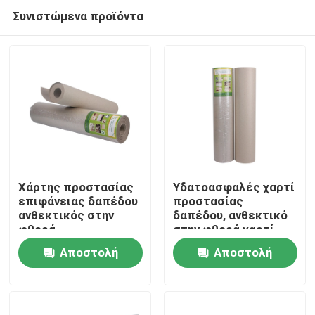
Συνιστώμενα προϊόντα
Χάρτης προστασίας
Υδατοασφαλές χαρτί
επιφάνειας δαπέδου
προστασίας
ανθεκτικός στην
δαπέδου, ανθεκτικό
Σπίτι
φθορά,
στην φθορά χαρτί
ανακυκλωμένο
προστασίας
Αποστολή
Αποστολή
χαρτόνι
διακόσμησης
Προϊόντα
ερώτησης
ερώτησης
Περίπου εμείς