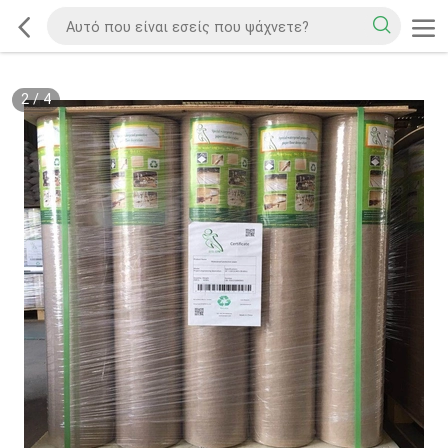
2
/
4