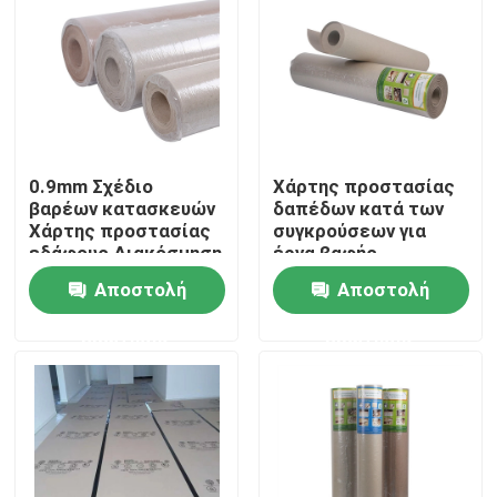
Γύρος εργοστασίων
Ποιοτικός έλεγχος
0.9mm Σχέδιο
Χάρτης προστασίας
Μας ελάτε σε επαφή με
βαρέων κατασκευών
δαπέδων κατά των
Χάρτης προστασίας
συγκρούσεων για
εδάφους Διακόσμηση
έργα βαφής
Ζητήστε ένα απόσπασμα
Τελειωμένο υλικό
Αποστολή
Αποστολή
προστασίας δαπέδου
ερώτησης
ερώτησης
Έγγραφο προστασίας δαπέδων
Προσωρινός ρόλος προστασίας πατωμάτων
Προστασία πατωμάτων εγγράφου της Kraft