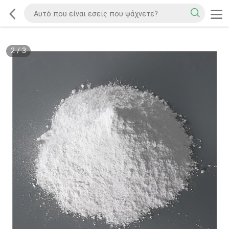
2
/
3