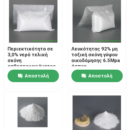
Γύρος εργοστασίων
Ποιοτικός έλεγχος
Περιεκτικότητα σε
Λευκότητας 92% μη
Μας ελάτε σε επαφή με
3,0% νερό τελική
τοξική σκόνη γύψου
σκόνη
οικοδόμησης 6.5Mpa
ασβεστοκονιάματος
άσπρη
Ζητήστε ένα απόσπασμα
χρονικού 22min
Αποστολή
Αποστολή
γύψου ρύθμισης
ερώτησης
ερώτησης
Έγγραφο προστασίας δαπέδων
Προσωρινός ρόλος προστασίας πατωμάτων
Προστασία πατωμάτων εγγράφου της Kraft