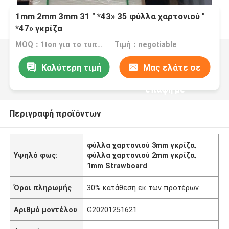
1mm 2mm 3mm 31 " *43» 35 φύλλα χαρτονιού "
*47» γκρίζα
MOQ：1ton για το τυποποιημένο μέγεθος
Τιμή：negotiable
Καλύτερη τιμή
Μας ελάτε σε
επαφή με
Περιγραφή προϊόντων
φύλλα χαρτονιού 3mm γκρίζα
,
Υψηλό φως:
φύλλα χαρτονιού 2mm γκρίζα
,
1mm Strawboard
Όροι πληρωμής
30% κατάθεση εκ των προτέρων
Αριθμό μοντέλου
G20201251621