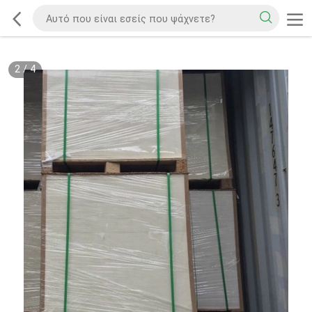
2
/
4