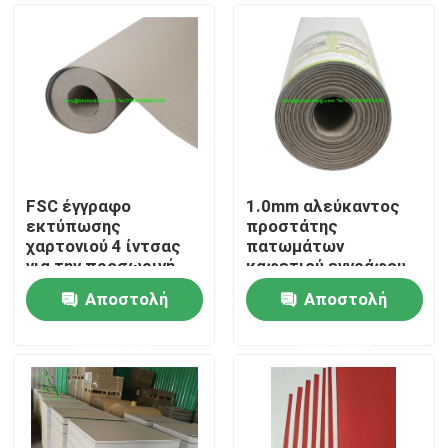
FSC έγγραφο
1.0mm αλεύκαντος
εκτύπωσης
προστάτης
χαρτονιού 4 ίντσας
πατωμάτων
για την προσωρινή
καφετιού εγγράφου
προστασία πορτών
προσωρινός
Αποστολή
Αποστολή
Σπίτι
ερώτησης
ερώτησης
Προϊόντα
Περίπου εμείς