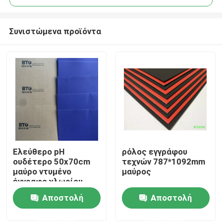
Συνιστώμενα προϊόντα
Ελεύθερο pH
ρόλος εγγράφου
Σπίτι
ουδέτερο 50x70cm
τεχνών 787*1092mm
μαύρο ντυμένο
μαύρος
έγγραφο χλωρίου
Προϊόντα
Αποστολή
Αποστολή
ερώτησης
ερώτησης
Περίπου εμείς