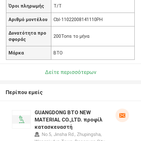
Όροι πληρωμής
T/T
Αριθμό μοντέλου
Cbl-11022008141110PH
Δυνατότητα προ
200Tons το μήνα
σφοράς
Μάρκα
BTO
Δείτε περισσότερων
Περίπου εμείς
GUANGDONG BTO NEW
MATERIAL CO.,LTD. προφίλ
κατασκευαστή
No.5, Jinsha Rd., Zhupingsha,