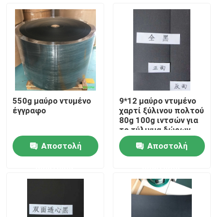
Γύρος εργοστασίων
Ποιοτικός έλεγχος
Μας ελάτε σε επαφή με
550g μαύρο ντυμένο
9*12 μαύρο ντυμένο
έγγραφο
χαρτί ξύλινου πολτού
Ζητήστε ένα απόσπασμα
80g 100g ιντσών για
το τύλιγμα δώρων
Αποστολή
Αποστολή
Έγγραφο προστασίας δαπέδων
ερώτησης
ερώτησης
Προσωρινός ρόλος προστασίας πατωμάτων
Προστασία πατωμάτων εγγράφου της Kraft