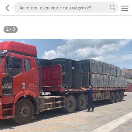
2
/
3