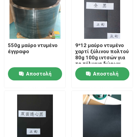
Γύρος εργοστασίων
Ποιοτικός έλεγχος
550g μαύρο ντυμένο
9*12 μαύρο ντυμένο
έγγραφο
χαρτί ξύλινου πολτού
Μας ελάτε σε επαφή με
80g 100g ιντσών για
το τύλιγμα δώρων
Αποστολή
Αποστολή
Ζητήστε ένα απόσπασμα
ερώτησης
ερώτησης
Έγγραφο προστασίας δαπέδων
Προσωρινός ρόλος προστασίας πατωμάτων
Προστασία πατωμάτων εγγράφου της Kraft