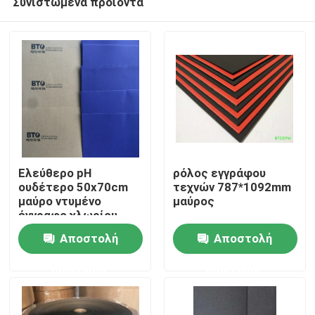
Συνιστώμενα προϊόντα
Ελεύθερο pH
ρόλος εγγράφου
ουδέτερο 50x70cm
τεχνών 787*1092mm
μαύρο ντυμένο
μαύρος
έγγραφο χλωρίου
Σπίτι
Αποστολή
Αποστολή
Προϊόντα
ερώτησης
ερώτησης
Περίπου εμείς