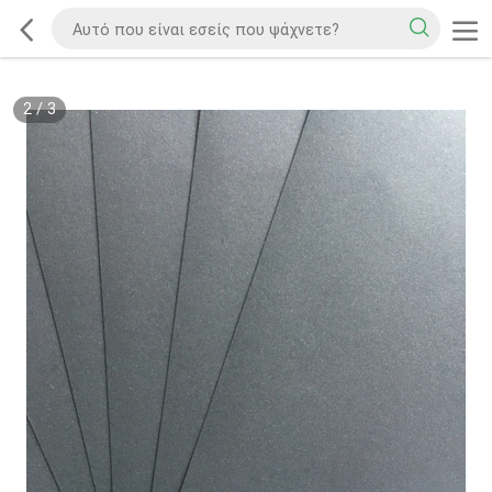
2
/
3