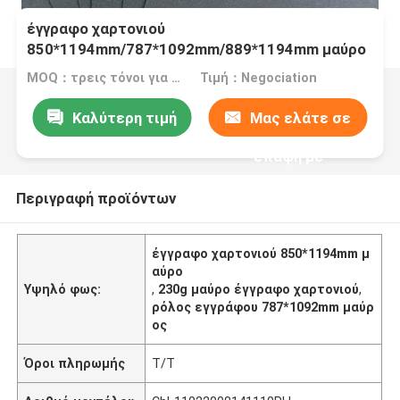
έγγραφο χαρτονιού
850*1194mm/787*1092mm/889*1194mm μαύρο
για την τηλεφωνική περίπτωση
MOQ：τρεις τόνοι για το τυποποιημένο μέγεθος, πέντε τόνοι για τη συνήθεια s
Τιμή：Negociation
Καλύτερη τιμή
Μας ελάτε σε
επαφή με
Περιγραφή προϊόντων
έγγραφο χαρτονιού 850*1194mm μ
αύρο
Υψηλό φως:
,
230g μαύρο έγγραφο χαρτονιού
,
ρόλος εγγράφου 787*1092mm μαύρ
ος
Όροι πληρωμής
T/T