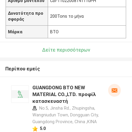
Αριθμό μοντέλου
Cbl-11022008141110PH
Δυνατότητα προ
200Tons το μήνα
σφοράς
Μάρκα
BTO
Δείτε περισσότερων
Περίπου εμείς
GUANGDONG BTO NEW
MATERIAL CO.,LTD. προφίλ
κατασκευαστή
No.5, Jinsha Rd., Zhupingsha,
Wangniudun Town, Dongguan City,
Guangdong Province, China ,ΚΙΝΑ
5.0